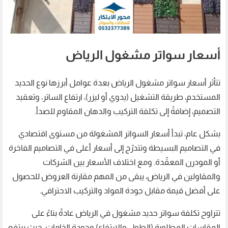
أسعار سواتر مشغول الرياض
تتأثر أسعار سواتر مشغول الرياض بعدة عوامل أبرزها نوع الحديد
المستخدم، طريقة التشغيل (يدوي أو ليزر)، ارتفاع الساتر، وتعقيد
التصميم، إضافةً إلى تكلفة التركيب والدهان المقاوم للصدأ.
بشكل عام، تبدأ أسعار السواتر المشغولة من مستوى اقتصادي
في التصاميم البسيطة وتتدرّج إلى أسعار أعلى في التصاميم الفاخرة
أو المودرن المعقّدة. ومع اختلاف الأسعار بين الشركات
والمقاولين في الرياض، يبقى من المهم مقارنة العروض للحصول
على أفضل قيمة مقابل جودة المواد والتركيب الاحترافي.
تتراوح تكلفة سواتر حديد مشغول في الرياض عادةً بناءً على
المقاسات المطلوبة (الطول والارتفاع) وجودة الخامات، حيث يرتفع