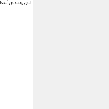
لمن يبحث عن أسعار س