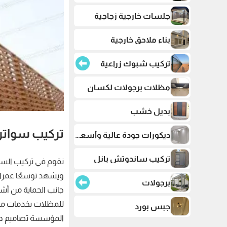
جلسات خارجية زجاجية
بناء ملاحق خارجية
تركيب شبوك زراعية
مظلات برجولات لكسان
بديل خشب
تركيب سواتر 
ديكورات جودة عالية وأسعار تنافسية
تركيب ساندوتش بانل
نقوم في تركيب السوا
ويشهد توسعًا عمران
برجولات
جانب الحماية من أشع
جبس بورد
المؤسسة تصاميم حديث