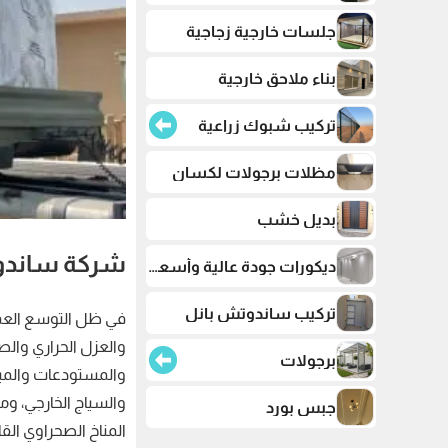
جلسات خارجية زجاجية
بناء ملاحق خارجية
تركيب شبوك زراعية
مظلات برجولات لكسان
بديل خشب
شركة ساندو
ديكورات جودة عالية وأسعار تنافسية
تركيب ساندوتش بانل
في ظل التوسع العمرا
والعزل الحراري والصو
برجولات
والمستودعات والمبان
والسياج الخارجي، ومن
جبس بورد
المناخ الصحراوي ال