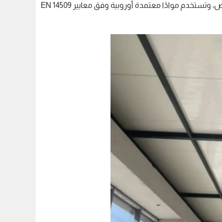
والمظلات والشبوك بجودة عالية وأسعار تنافسية مع خدمات شاملة في جميع مناطق الرياض، وتستخدم موادًا معتمدة أوروبية وفق معايير EN 14509