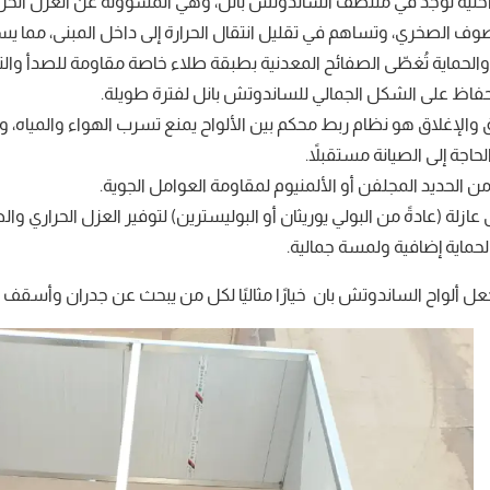
خلية توجد في منتصف الساندوتش بانل، وهي المسؤولة عن العزل الحراري وا
صوف الصخري، وتساهم في تقليل انتقال الحرارة إلى داخل المبنى، مما ي
الحماية تُغطّى الصفائح المعدنية بطبقة طلاء خاصة مقاومة للصدأ وال
حفاظ على الشكل الجمالي للساندوتش بانل لفترة طويلة.
والإغلاق هو نظام ربط محكم بين الألواح يمنع تسرب الهواء والمياه، و
حاجة إلى الصيانة مستقبلاً.
ن الحديد المجلفن أو الألمنيوم لمقاومة العوامل الجوية.
لة (عادةً من البولي يوريثان أو البوليسترين) لتوفير العزل الحراري وال
حماية إضافية ولمسة جمالية.
عل ألواح الساندوتش بان خيارًا مثاليًا لكل من يبحث عن
جدران وأسقف ق