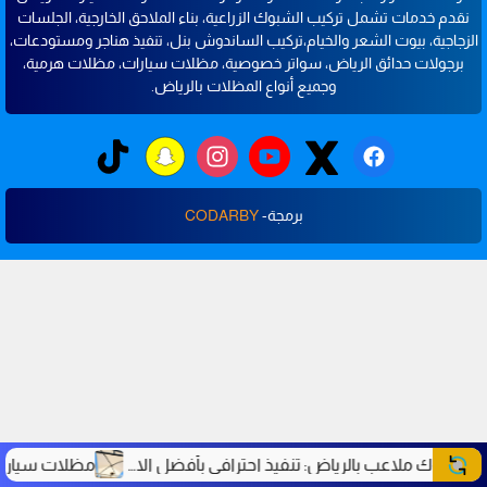
نقدم خدمات تشمل تركيب الشبوك الزراعية، بناء الملاحق الخارجية، الجلسات
الزجاجية، بيوت الشعر والخيام،تركيب الساندوش بنل، تنفيذ هناجر ومستودعات،
برجولات حدائق الرياض، سواتر خصوصية، مظلات سيارات، مظلات هرمية،
وجميع أنواع المظلات بالرياض.
برمجة-
CODARBY
شبوك ملاعب بالرياض: تنفيذ احترافي بأفضل الاسعار والمواصفات| شركة محور الابتكار