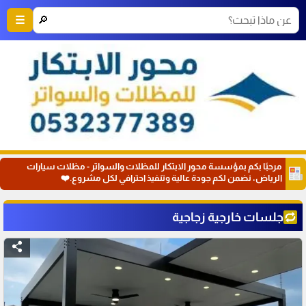
🔎
☰
مرحبًا بكم بمؤسسة محور الابتكار للمظلات والسواتر - مظلات سيارات
الرياض، نضمن لكم جودة عالية وتنفيذ احترافي لكل مشروع.❤️
جلسات خارجية زجاجية