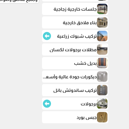
جلسات خارجية زجاجية
بناء ملاحق خارجية
تركيب شبوك زراعية
مظلات برجولات لكسان
بديل خشب
ديكورات جودة عالية وأسعار تنافسية
تركيب ساندوتش بانل
برجولات
جبس بورد