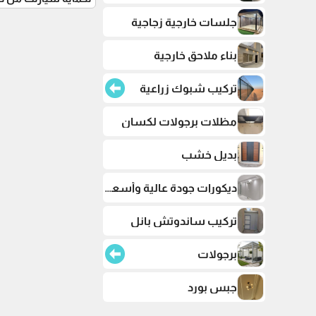
جلسات خارجية زجاجية
بناء ملاحق خارجية
تركيب شبوك زراعية
مظلات برجولات لكسان
بديل خشب
ديكورات جودة عالية وأسعار تنافسية
تركيب ساندوتش بانل
برجولات
جبس بورد