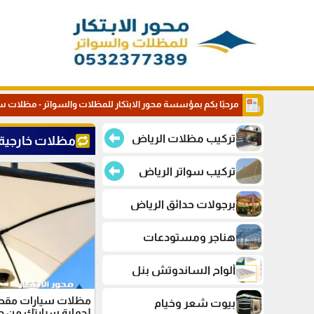
مرحبًا بكم بمؤسسة محور الابتكار للمظلات والسواتر - مظلات س
تركيب مظلات الرياض
مظلات خارجية
تركيب سواتر الرياض
برجولات حدائق الرياض
هناجر ومستودعات
ألواح الساندوتش بنل
مظلات سيارات مقص ب
بيوت شعر وخيام
لحماية سيارتك من حر