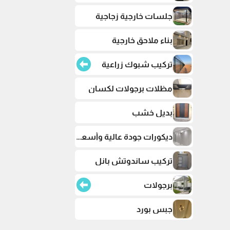
جلسات خارجية زجاجية
بناء ملاحق خارجية
تركيب شبوك زراعية
مظلات برجولات لكسان
بديل خشب
ديكورات جودة عالية وأسعار تنافسية
تركيب ساندوتش بانل
برجولات
جبس بورد