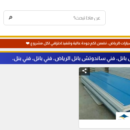
🔎
يارات الرياض، نضمن لكم جودة عالية وتنفيذ احترافي لكل مشروع.❤️
انل، فني ساندوتش بانل الرياض، فني بانل، فني بنل،