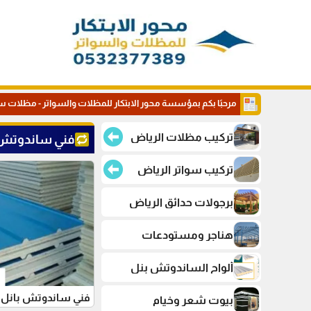
مرحبًا بكم بمؤسسة محور الابتكار للمظلات والسواتر - مظلات س
تركيب مظلات الرياض
فني ساندوتش ب
تركيب سواتر الرياض
برجولات حدائق الرياض
هناجر ومستودعات
ألواح الساندوتش بنل
فني ساندوتش بانل
بيوت شعر وخيام