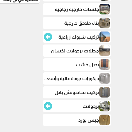
جلسات خارجية زجاجية
بناء ملاحق خارجية
تركيب شبوك زراعية
مظلات برجولات لكسان
بديل خشب
ديكورات جودة عالية وأسعار تنافسية
تركيب ساندوتش بانل
برجولات
جبس بورد