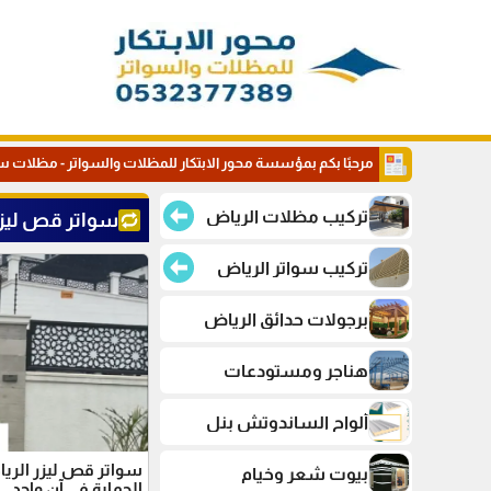
مرحبًا بكم بمؤسسة محور الابتكار للمظلات والسواتر - مظلات س
تركيب مظلات الرياض
سواتر قص ليزر 
تركيب سواتر الرياض
برجولات حدائق الرياض
هناجر ومستودعات
ألواح الساندوتش بنل
سواتر قص ليزر الريا
بيوت شعر وخيام
الحماية في آنٍ واحد