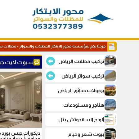
مرحبًا بكم بمؤسسة محور الابتكار للمظلات والسواتر - مظلات س
تركيب مظلات الرياض
سبوت لايت ج
تركيب سواتر الرياض
برجولات حدائق الرياض
هناجر ومستودعات
ألواح الساندوتش بنل
ديكورات جبس بورد مع
بيوت شعر وخيام
فخامة بأسعار مناسب