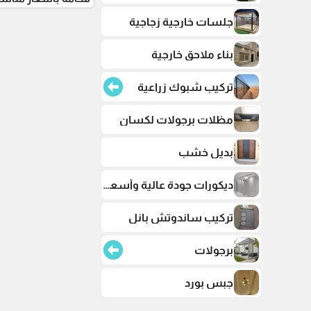
جلسات خارجية زجاجية
بناء ملاحق خارجية
تركيب شبوك زراعية
مظلات برجولات لكسان
بديل خشب
ديكورات جودة عالية وأسعار تنافسية
تركيب ساندوتش بانل
برجولات
جبس بورد