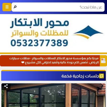
🔎
☰
مرحبًا بكم بمؤسسة محور الابتكار للمظلات والسواتر - مظلات سيارات
الرياض، نضمن لكم جودة عالية وتنفيذ احترافي لكل مشروع.❤️
جلسات زجاجية فخمة