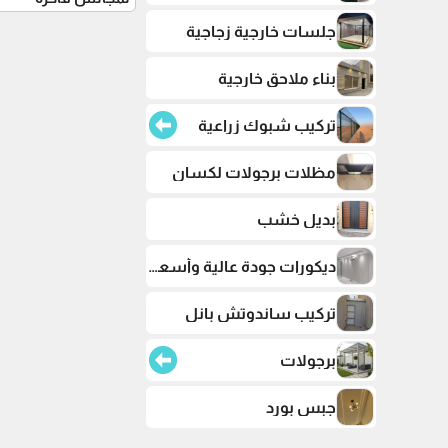
جلسات خارجية زجاجية
بناء ملاحق خارجية
تركيب شبوك زراعية
مظلات برجولات لكسان
بديل خشب
ديكورات جودة عالية وأسعار تنافسية
تركيب ساندوتش بانل
برجولات
جبس بورد