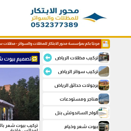
مرحبًا بكم بمؤسسة محور الابتكار للمظلات والسواتر - مظلات س
تركيب مظلات الرياض
تصميم بيوت ش
تركيب سواتر الرياض
برجولات حدائق الرياض
هناجر ومستودعات
ألواح الساندوتش بنل
تركيب بيوت شعر بال
بيوت شعر وخيام
لمجالس فاخرة