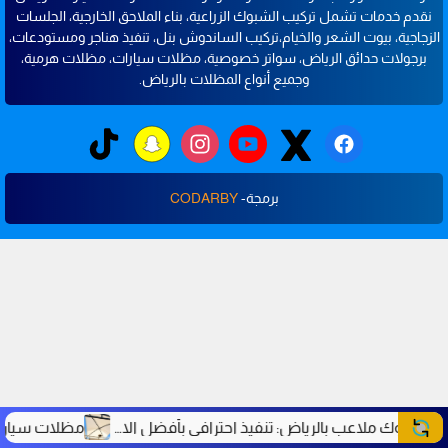
نقدم خدمات تشمل تركيب الشبوك الزراعية، بناء الملاحق الخارجية، الجلسات
الزجاجية، بيوت الشعر والخيام،تركيب الساندوش بنل، تنفيذ هناجر ومستودعات،
برجولات حدائق الرياض، سواتر خصوصية، مظلات سيارات، مظلات هرمية،
وجميع أنواع المظلات بالرياض.
برمجة-
CODARBY
شبوك ملاعب بالرياض: تنفيذ احترافي بأفضل الاسعار والمواصفات| شركة محور الابتكار