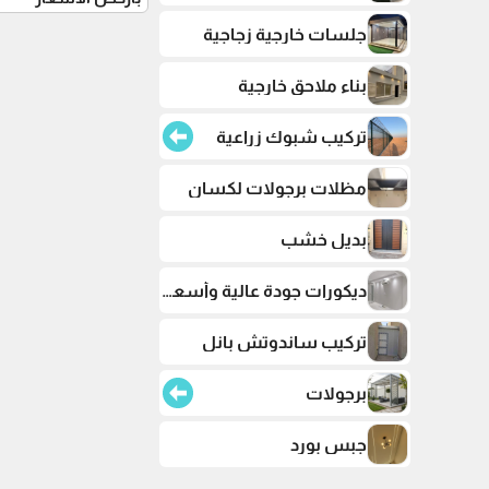
جلسات خارجية زجاجية
بناء ملاحق خارجية
تركيب شبوك زراعية
مظلات برجولات لكسان
بديل خشب
ديكورات جودة عالية وأسعار تنافسية
تركيب ساندوتش بانل
برجولات
جبس بورد