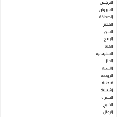
النرجس
القيروان
الصحافة
الغدير
الندى
الربيع
العليا
السليمانية
الملز
النسيم
الروضة
قرطبة
اشبيلية
الحمراء
الخليج
الرمال